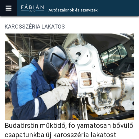
Autószalonok és szervizek
KAROSSZÉRIA LAKATOS
Budaörsön működő, folyamatosan bővülő
csapatunkba új karosszéria lakatost