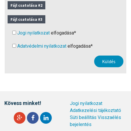
Fájl csatolása #2
Fájl csatolása #3
Jogi nyilatkozat
elfogadása*
Adatvédelmi nyilatkozat
elfogadása*
Kövess minket!
Jogi nyilatkozat
Adatkezelési tájékoztató
Süti beállítás
Visszaélés
bejelentés