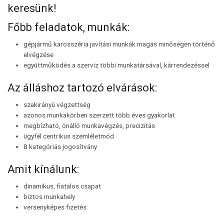
keresünk!
Főbb feladatok, munkák:
gépjármű karosszéria javítási munkák magas minőségen történő
elvégzése
együttműködés a szerviz többi munkatársával, kárrendezéssel
Az álláshoz tartozó elvárások:
szakirányú végzettség
azonos munkakörben szerzett több éves gyakorlat
megbízható, önálló munkavégzés, precizitás
ügyfél centrikus szemléletmód
B kategóriás jogosítvány
Amit kínálunk:
dinamikus, fiatalos csapat
biztos munkahely
versenyképes fizetés