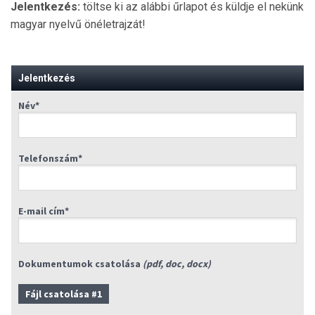
Jelentkezés:
töltse ki az alábbi űrlapot és küldje el nekünk
magyar nyelvű önéletrajzát!
Jelentkezés
Név*
Telefonszám*
E-mail cím*
Dokumentumok csatolása
(pdf, doc, docx)
Fájl csatolása #1