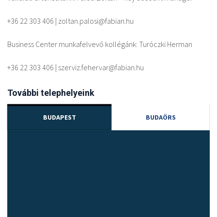
+36 22 303 406 | zoltan.palosi@fabian.hu
Business Center munkafelvevő kollégánk: Turóczki Herman
+36 22 303 406 | szerviz.fehervar@fabian.hu
További telephelyeink
BUDAPEST
BUDAÖRS