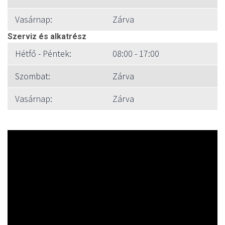
Vasárnap:
Zárva
Szerviz és alkatrész
Hétfő - Péntek:
08:00 - 17:00
Szombat:
Zárva
Vasárnap:
Zárva