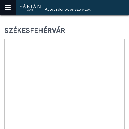
Autószalonok és szervizek
SZÉKESFEHÉRVÁR