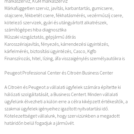
márkaszerviz, KGM márkaszerviz
Márkafüggetlen szerviz, javítás, karbantartás, gumicsere,
olajcsere, fékbetét csere, fékhatásmérés, vezérműszíj csere,
kötelező szervizek, gyári és utángyártott alkatrészek,
számítógépes hiba diagnosztika
Műszaki vizsgáztatás, gépjármű átírás
Karosszériajavítás, fényezés, kárrendezési ügyintézés,
kárfelmérés, biztosítási ügyintézés, Casco, Kgfb
Finanszírozás, hitel, lízing, áfa visszaigénylés személyautókra is
Peugeot Professional Center és Citroën Business Center
A Citroën és Peugeot a vállalati ügyfelek számára építette ki
hálózati szolgáltatását, a Business Centert. Minden vállalati
ügyfelünk élvezheti a külön erre a célra kiképzett értékesítők, a
szakmai ügyfelek igényeihez igazított nyitvatartási idő.
Kötelezettséget vállalunk, hogy szervizünkben a megadott
határidőn belül fogadjuk a járművét.