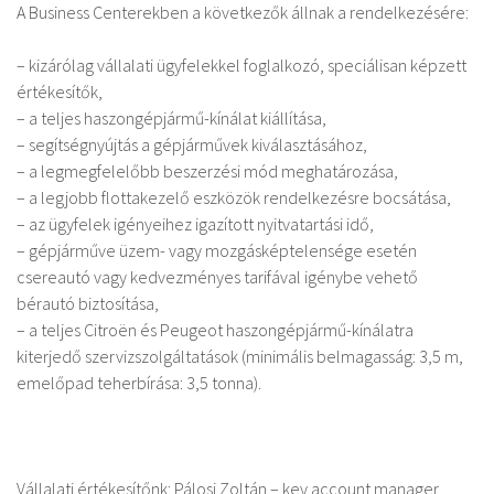
A Business Centerekben a következők állnak a rendelkezésére:
– kizárólag vállalati ügyfelekkel foglalkozó, speciálisan képzett
értékesítők,
– a teljes haszongépjármű-kínálat kiállítása,
– segítségnyújtás a gépjárművek kiválasztásához,
– a legmegfelelőbb beszerzési mód meghatározása,
– a legjobb flottakezelő eszközök rendelkezésre bocsátása,
– az ügyfelek igényeihez igazított nyitvatartási idő,
– gépjárműve üzem- vagy mozgásképtelensége esetén
csereautó vagy kedvezményes tarifával igénybe vehető
bérautó biztosítása,
– a teljes Citroën és Peugeot haszongépjármű-kínálatra
kiterjedő szervizszolgáltatások (minimális belmagasság: 3,5 m,
emelőpad teherbírása: 3,5 tonna).
Vállalati értékesítőnk: Pálosi Zoltán – key account manager