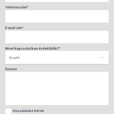
Cím: 2040 Budaörs, Garibaldi utca 1
Telefonszám*
Telefon: +36 23 802 822
Nyitva tartás, elérhetőségek, részletek
E-mail cím*
Mivel kapcsolatban érdeklődik?*
Üzenet
Visszahívást kérek